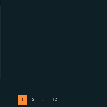
1
2
…
12