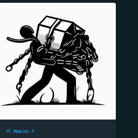
,
IT
Was ist...?