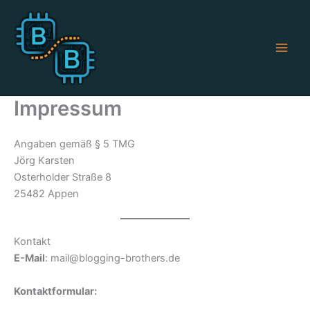
Zum
Inhalt
springen
Impressum
Angaben gemäß § 5 TMG
Jörg Karsten
Osterholder Straße 8
25482 Appen
Kontakt
E-Mail
: mail@blogging-brothers.de
Kontaktformular: