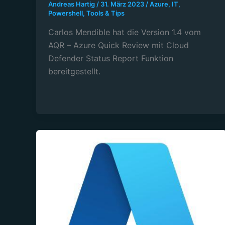
Andreas Hartig
/
31. März 2023
/
Azure
,
IT
,
Powershell
,
Tools & Tips
Carlos Mendible hat die Version 1.4 vom
AQR – Azure Quick Review mit Cloud
Defender Status Report Funktion
bereitgestellt.