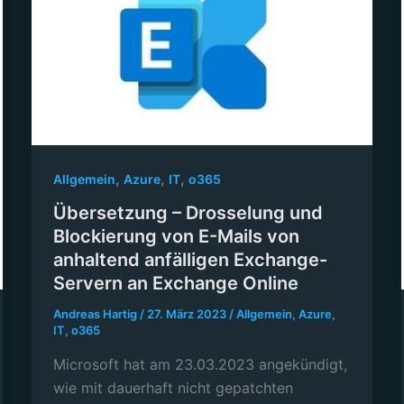
,
,
,
Allgemein
Azure
IT
o365
Übersetzung – Drosselung und
Blockierung von E-Mails von
anhaltend anfälligen Exchange-
Servern an Exchange Online
Andreas Hartig
/
27. März 2023
/
Allgemein
,
Azure
,
IT
,
o365
Microsoft hat am 23.03.2023 angekündigt,
wie mit dauerhaft nicht gepatchten