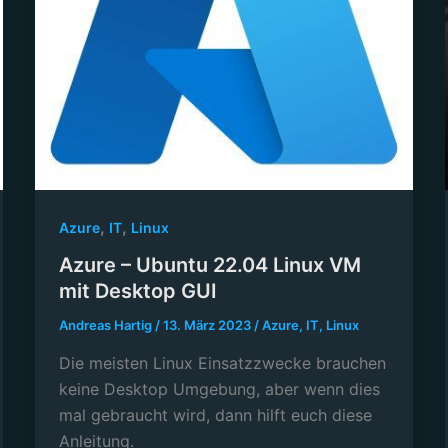
,
,
Azure
IT
Linux
Azure – Ubuntu 22.04 Linux VM
mit Desktop GUI
Andreas Hartig
/
13. März 2023
/
Azure
,
IT
,
Linux
Die meisten Linux Einsatzzwecke brauchen
keine Desktop Umgebung, aber wenn dies
mal gebraucht wird, dann hilft euch diese
Anleitung.