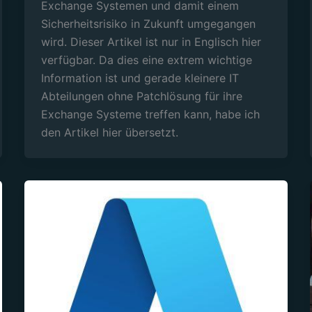
Exchange Systemen und damit einem
Sicherheitsrisiko in Zukunft umgegangen
wird. Dieser Artikel ist nur in Englisch hier
verfügbar. Da dies eine extrem wichtige
Information ist und gerade kleinere IT
Abteilungen ohne Patchlösung für ihre
Exchange Systeme treffen kann, habe ich
den Artikel hier übersetzt.