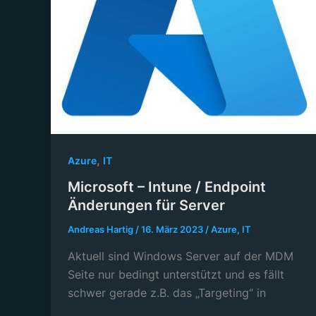
,
Azure
IT
Microsoft – Intune / Endpoint
Änderungen für Server
Andreas Hartig
/
16. März 2023
/
Azure
,
IT
Aktuell sind Windows Server auf der MDM
Seite nur bedingt unterstützt und es fällt
schwer gerade z.B. das „Targeting“ in