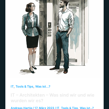
,
,
IT
Tools & Tips
Was ist...?
IT – Architekten – Was sind wir und wie
wurden wir es?
Andreas Hartig
/
17. März 2023
/
IT
,
Tools & Tips
,
Was ist...?