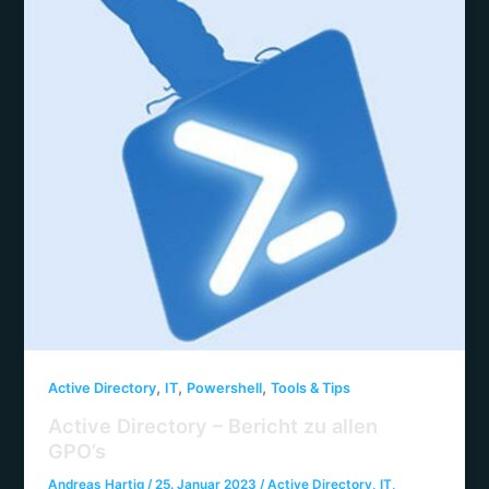
,
,
,
Active Directory
IT
Powershell
Tools & Tips
Active Directory – Bericht zu allen
GPO’s
Andreas Hartig
/
25. Januar 2023
/
Active Directory
,
IT
,