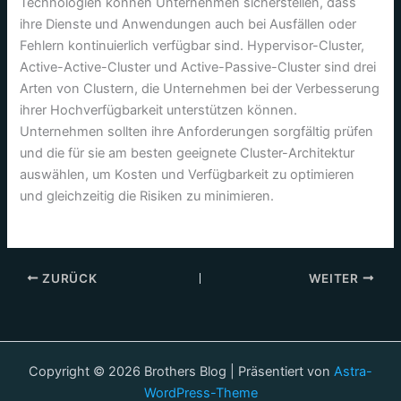
Technologien können Unternehmen sicherstellen, dass
ihre Dienste und Anwendungen auch bei Ausfällen oder
Fehlern kontinuierlich verfügbar sind. Hypervisor-Cluster,
Active-Active-Cluster und Active-Passive-Cluster sind drei
Arten von Clustern, die Unternehmen bei der Verbesserung
ihrer Hochverfügbarkeit unterstützen können.
Unternehmen sollten ihre Anforderungen sorgfältig prüfen
und die für sie am besten geeignete Cluster-Architektur
auswählen, um Kosten und Verfügbarkeit zu optimieren
und gleichzeitig die Risiken zu minimieren.
ZURÜCK
WEITER
Copyright © 2026 Brothers Blog | Präsentiert von
Astra-
WordPress-Theme