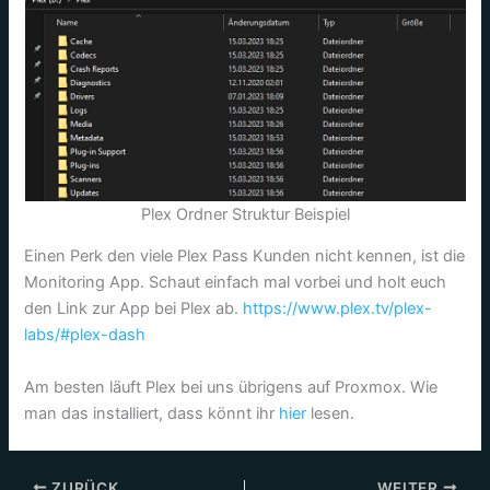
Plex Ordner Struktur Beispiel
Einen Perk den viele Plex Pass Kunden nicht kennen, ist die
Monitoring App. Schaut einfach mal vorbei und holt euch
den Link zur App bei Plex ab.
https://www.plex.tv/plex-
labs/#plex-dash
Am besten läuft Plex bei uns übrigens auf Proxmox. Wie
man das installiert, dass könnt ihr
hier
lesen.
ZURÜCK
WEITER