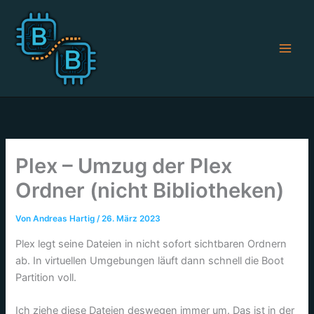
Zum
Inhalt
springen
Plex – Umzug der Plex
Ordner (nicht Bibliotheken)
Von
Andreas Hartig
/
26. März 2023
Plex legt seine Dateien in nicht sofort sichtbaren Ordnern
ab. In virtuellen Umgebungen läuft dann schnell die Boot
Partition voll.
Ich ziehe diese Dateien deswegen immer um. Das ist in der