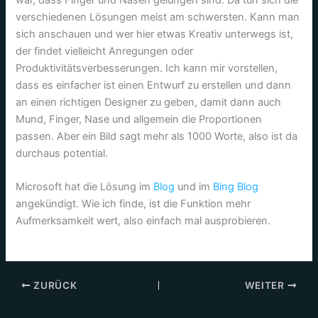
verschiedenen Lösungen meist am schwersten. Kann man
sich anschauen und wer hier etwas Kreativ unterwegs ist,
der findet vielleicht Anregungen oder
Produktivitätsverbesserungen. Ich kann mir vorstellen,
dass es einfacher ist einen Entwurf zu erstellen und dann
an einen richtigen Designer zu geben, damit dann auch
Mund, Finger, Nase und allgemein die Proportionen
passen. Aber ein Bild sagt mehr als 1000 Worte, also ist da
durchaus potential.
Microsoft hat die Lösung im
Blog
und im
Bing Blog
angekündigt. Wie ich finde, ist die Funktion mehr
Aufmerksamkeit wert, also einfach mal ausprobieren.
ZURÜCK
WEITER