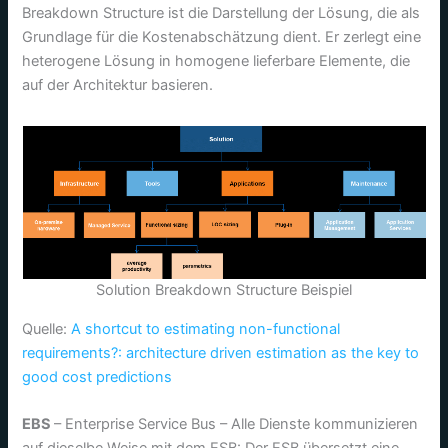
Breakdown Structure ist die Darstellung der Lösung, die als
Grundlage für die Kostenabschätzung dient. Er zerlegt eine
heterogene Lösung in homogene lieferbare Elemente, die
auf der Architektur basieren.
Solution Breakdown Structure Beispiel
Quelle:
A shortcut to estimating non-functional
requirements?: architecture driven estimation as the key to
good cost predictions
EBS
– Enterprise Service Bus – Alle Dienste kommunizieren