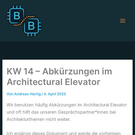
Zum
Inhalt
springen
KW 14 – Abkürzungen im
Architectural Elevator
Von
Andreas Hartig
/
4. April 2023
Wir benutzen häufig Abkürzungen im Architectural Elevator
und oft hilft das unseren Gesprächspartner*innen bei
Architekturthemen nicht weiter.
Ich ergänze dieses Dokument und werde die vorherigen